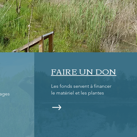
FAIRE UN DON
Les fonds servent à financer
le matériel et les plantes
mages