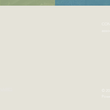
CON
asso
s 2019 pour la
ersheim-le-Haut. À
aveur de la
tement la création d’un
me un lieu de
 territoire.
NAIRES
© 20
Powe