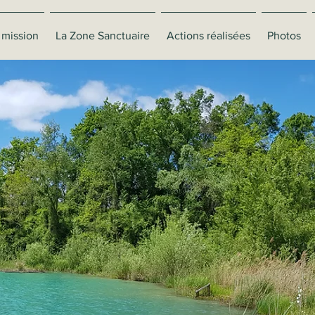
 mission
La Zone Sanctuaire
Actions réalisées
Photos
ssociati
Maïkan