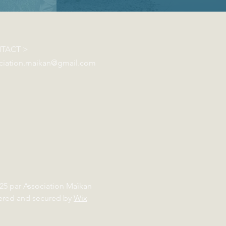
TACT >
ciation.maikan@gmail.com
25 par Association Maïkan
red and secured by
Wix