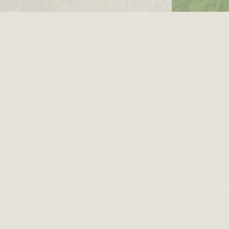
A PROPOS DE NOUS >
L’association Maïkan œuvre depui
renaturation d’une gravière à Rum
travers des actions concrètes en f
biodiversité, elle prépare conjoin
parc environnemental, pensé com
reconnexion à l’eau, au vivant et au
SPONSORS, DONATEURS, PARTE
CONDITIONS GENERALES