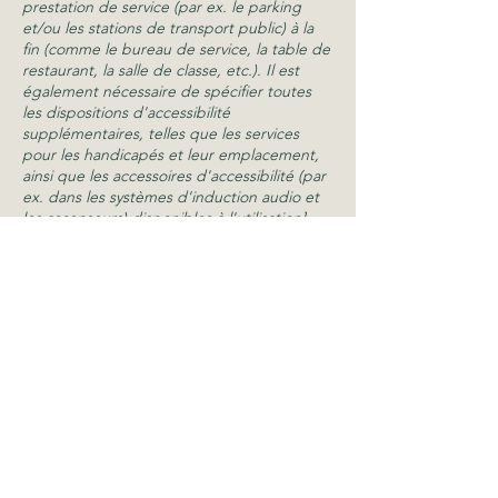
prestation de service (par ex. le parking
et/ou les stations de transport public) à la
fin (comme le bureau de service, la table de
restaurant, la salle de classe, etc.). Il est
également nécessaire de spécifier toutes
les dispositions d'accessibilité
supplémentaires, telles que les services
pour les handicapés et leur emplacement,
ainsi que les accessoires d'accessibilité (par
ex. dans les systèmes d'induction audio et
les ascenseurs) disponibles à l'utilisation]
Demandes, problèmes et
suggestions
Si vous rencontrez un problème
d'accessibilité sur le site, ou si vous avez
besoin d'aide supplémentaire, vous pouvez
nous contacter via le coordinateur
d'accessibilité de l'organisation :