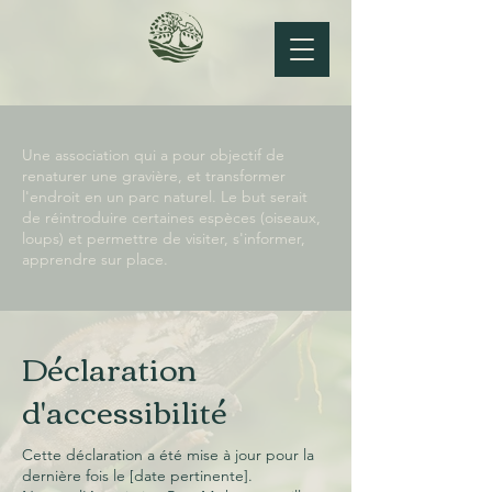
Une association qui a pour objectif de
renaturer une gravière, et transformer
l'endroit en un parc naturel. Le but serait
de réintroduire certaines espèces (oiseaux,
loups) et permettre de visiter, s'informer,
apprendre sur place.
Déclaration
d'accessibilité
Cette déclaration a été mise à jour pour la
dernière fois le [date pertinente].