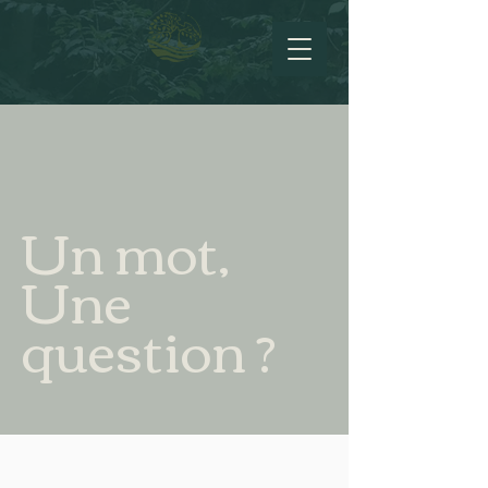
Un mot,
Une
question ?